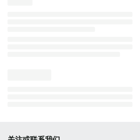
下载中心
🔗
视频中心
🎞️
案例与生态
🏞️
关注或联系我们