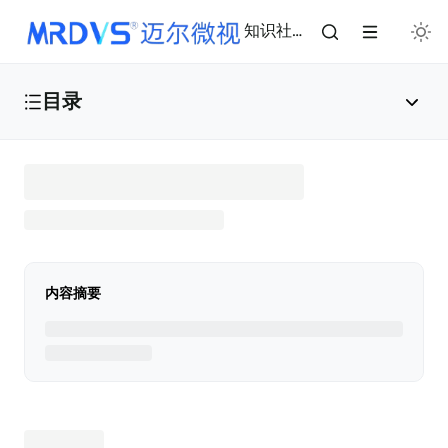
知识社区2.0
目录
Welcome to M R D V S H u b 2 . 0 ！
👋
公司介绍
🏢
内容摘要
视觉硬件产品
📸
工业解决方案
🖥️
行业技术介绍
📖
视觉FAQ及常用操作集
🛠️